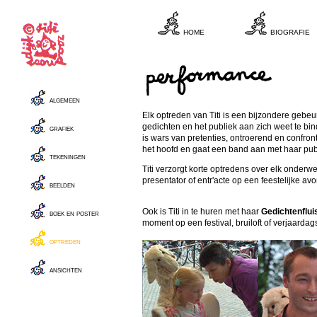
home
biografie
algemeen
Elk optreden van Titi is een bijzondere gebeurt
gedichten en het publiek aan zich weet te b
grafiek
is wars van pretenties, ontroerend en confront
het hoofd en gaat een band aan met haar publ
tekeningen
Titi verzorgt korte optredens over elk onderwe
presentator of entr'acte op een feestelijke av
beelden
Ook is Titi in te huren met haar
Gedichtenflui
boek en poster
momen
t op een festival, bruiloft of verjaardag
optreden
ansichten