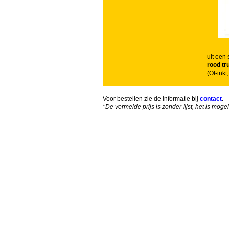
uit een 
rood tru
(OI-ink
Voor bestellen zie de informatie bij
contact
.
*
De vermelde prijs is zonder lijst, het is mog