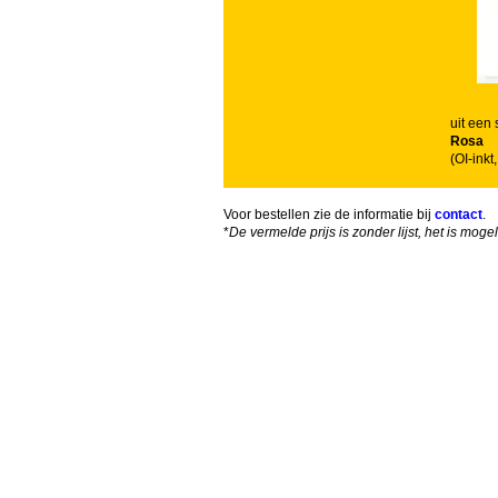
uit een 
Rosa
(OI-ink
Voor bestellen zie de informatie bij
contact
.
*
De vermelde prijs is zonder lijst, het is mog