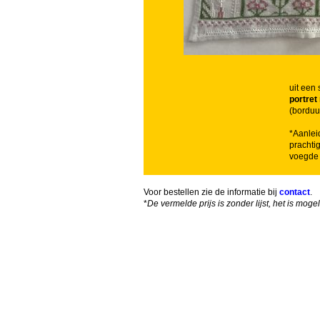
uit een
portret
(borduu
*Aanlei
prachti
voegde 
Voor bestellen zie de informatie bij
contact
.
*
De vermelde prijs is zonder lijst, het is mog