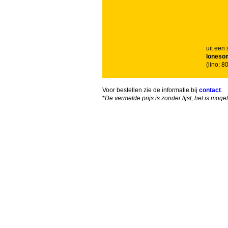
uit een 
loneso
(lino; 
Voor bestellen zie de informatie bij
contact
.
*
De vermelde prijs is zonder lijst, het is mog