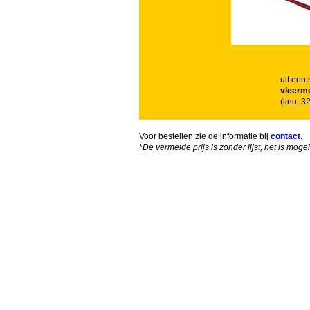
uit een 
vleerm
(lino; 
Voor bestellen zie de informatie bij
contact
.
*
De vermelde prijs is zonder lijst, het is mog