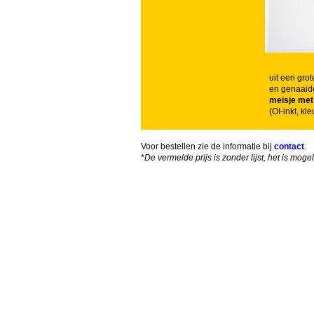
uit een grot
en genaaid
meisje met
(OI-inkt, k
Voor bestellen zie de informatie bij
contact
.
*
De vermelde prijs is zonder lijst, het is mog