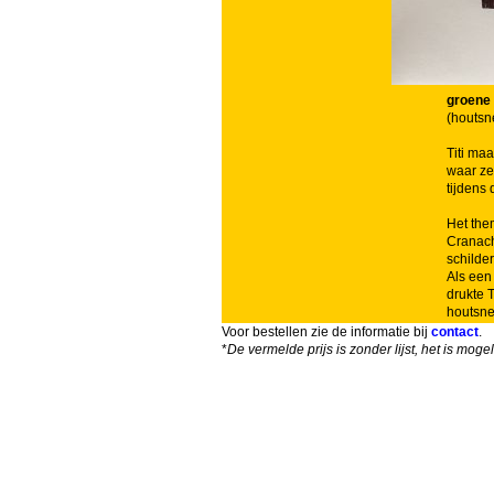
groene 
(houtsn
Titi ma
waar ze
tijdens
Het the
Cranach 
schilder
Als een 
drukte 
houtsne
Voor bestellen zie de informatie bij
contact
.
*
De vermelde prijs is zonder lijst, het is mog