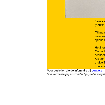
Jessic
(houtsn
Titi ma
waar ze
tijdens
Het the
Cranach 
schilder
Als een 
drukte 
houtsne
Voor bestellen zie de informatie bij
contact
.
*
De vermelde prijs is zonder lijst, het is mog