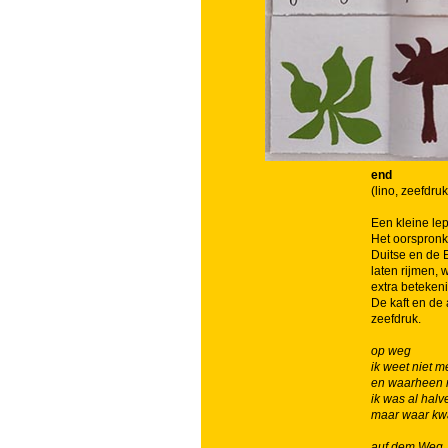
end
(lino, zeefdru
Een kleine lep
Het oorspronk
Duitse en de E
laten rijmen, 
extra beteken
De kaft en de 
zeefdruk.
op weg
ik weet niet 
en waarheen 
ik was al hal
maar waar kw
auf dem Weg