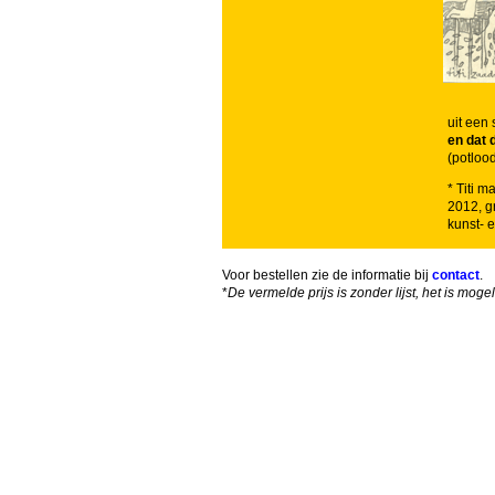
uit een
en dat 
(potloo
* Titi 
2012, g
kunst- e
Voor bestellen zie de informatie bij
contact
.
*
De vermelde prijs is zonder lijst, het is mog