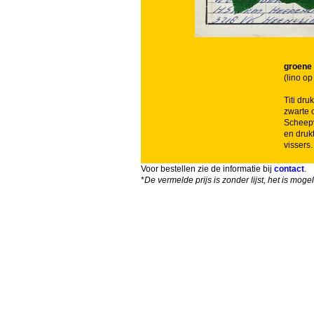
groene 
(lino o
Titi dru
zwarte o
Scheepva
en druk
vissers.
Voor bestellen zie de informatie bij
contact
.
*
De vermelde prijs is zonder lijst, het is mog