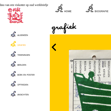
lino van een viskotter op oud werkbriefje