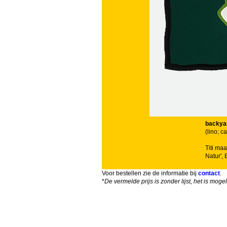
backyar
(lino; 
Titi maa
Natur', 
Voor bestellen zie de informatie bij
contact
.
*
De vermelde prijs is zonder lijst, het is mog