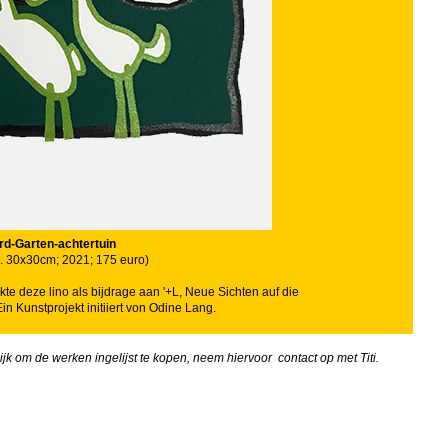
d-Garten-achtertuin
ca. 30x30cm; 2021; 175 euro)
kte deze lino als bijdrage aan '+L, Neue Sichten auf die
Ein Kunstprojekt initiiert von Odine Lang.
elijk om de werken ingelijst te kopen, neem hiervoor contact op met Titi.