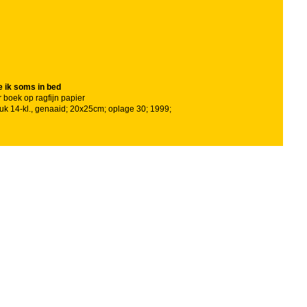
e ik soms in bed
 boek op ragfijn papier
ruk 14-kl., genaaid; 20x25cm; oplage 30; 1999;