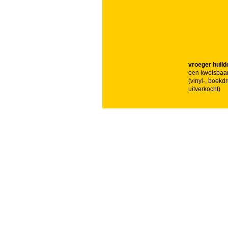
vroeger huild
een kwetsbaar
(vinyl-, boekd
uitverkocht)