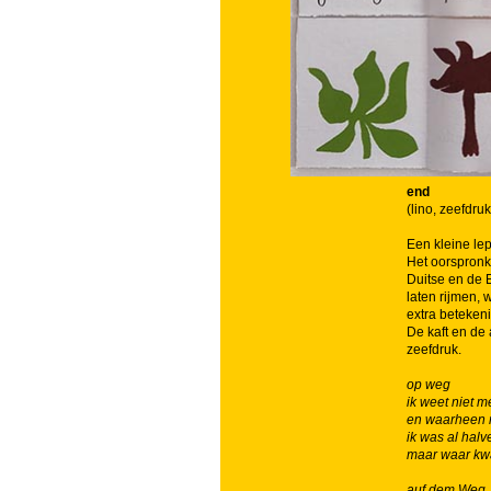
end
(lino, zeefdru
Een kleine lep
Het oorspronk
Duitse en de E
laten rijmen, 
extra beteken
De kaft en de 
zeefdruk.
op weg
ik weet niet 
en waarheen 
ik was al hal
maar waar kw
auf dem Weg