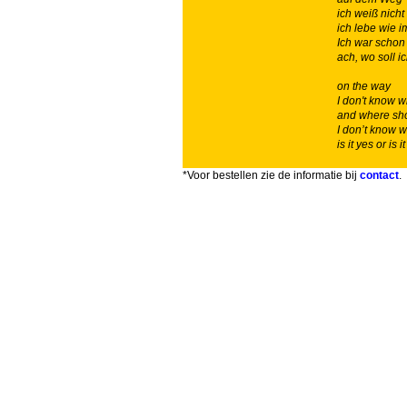
ich weiß nich
ich lebe wie 
Ich war scho
ach, wo soll i
on the way
I don't know 
and where sho
I don’t know 
is it yes or is i
*Voor bestellen zie de informatie bij
contact
.