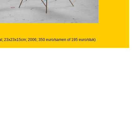
taal; 23x23x15cm; 2006; 350 euro/samen of 195 euro/stuk)