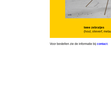
twee zebratjes
(hout, olieverf, me
Voor bestellen zie de informatie bij
contact
.